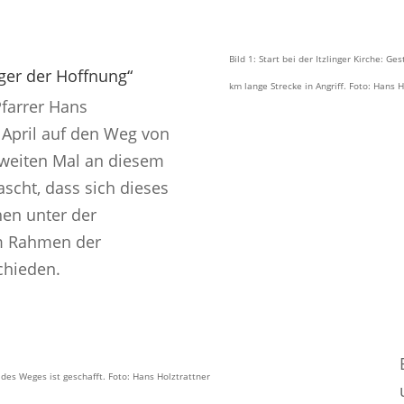
Bild 1: Start bei der Itzlinger Kirche:
ger der Hoffnung“
km lange Strecke in Angriff. Foto: Hans H
Pfarrer Hans
 April auf den Weg von
zweiten Mal an diesem
scht, dass sich dieses
hen unter der
im Rahmen der
chieden.
es Weges ist geschafft. Foto: Hans Holztrattner