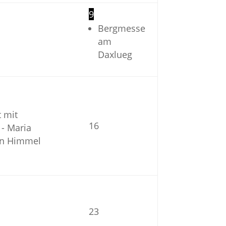
9
Bergmesse
am
Daxlueg
t mit
16
- Maria
en Himmel
23