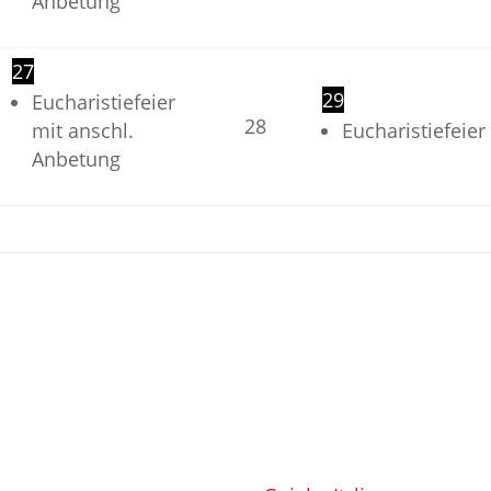
Anbetung
27
29
Eucharistiefeier
28
mit anschl.
Eucharistiefeier
Anbetung
Unsere Nachbarpfarren: