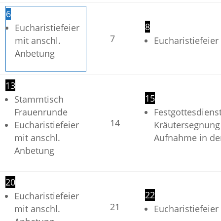
6
8
Eucharistiefeier
7
mit anschl.
Eucharistiefeier
Anbetung
13
15
Stammtisch
Frauenrunde
Festgottesdiens
14
Eucharistiefeier
Kräutersegnung 
mit anschl.
Aufnahme in d
Anbetung
20
22
Eucharistiefeier
21
mit anschl.
Eucharistiefeier