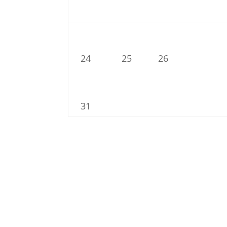
24
25
26
31
R.K. Stadtpfarre Salzburg-St. Severin