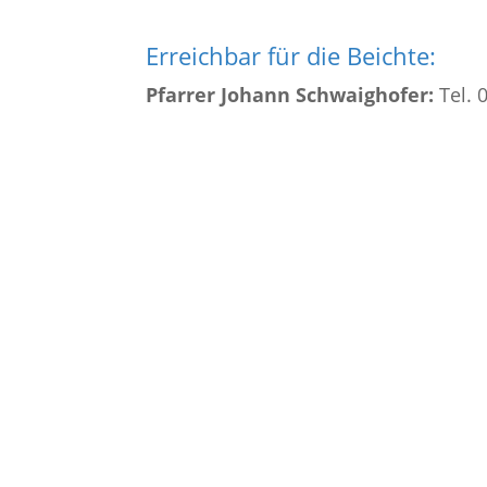
Erreichbar für die Beichte:
Pfarrer Johann Schwaighofer:
Tel. 
R.K. Stadtpfarre Salzburg-St. Severin
Ernst-Mach-Straße 39, 5023 Salzburg
Tel.: +43 662 6628 56 | Fax: +43 662