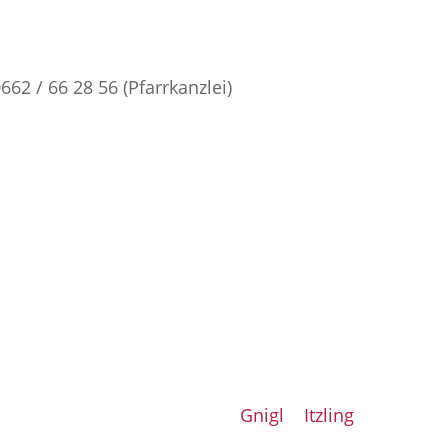
0662 / 66 28 56 (Pfarrkanzlei)
Unsere Nachbarpfarren:
Gnigl
|
Itzling
 6628 56-24