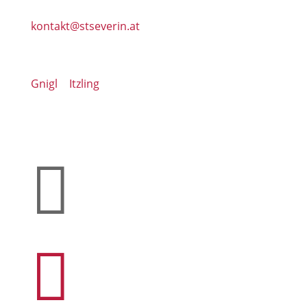
Tel.: +43 662 6628 56 | Fax: +43 662 6628 56-24
kontakt@stseverin.at
Unsere Nachbarpfarren:
Gnigl
|
Itzling

