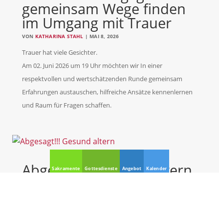
gemeinsam Wege finden
im Umgang mit Trauer
VON
KATHARINA STAHL
|
MAI 8, 2026
Trauer hat viele Gesichter.
Am 02. Juni 2026 um 19 Uhr möchten wir In einer
respektvollen und wertschätzenden Runde gemeinsam
Erfahrungen austauschen, hilfreiche Ansätze kennenlernen
und Raum für Fragen schaffen.
Abgesagt!!! Gesund altern
Sakramente
Gottesdienste
Angebot
Kalender
VON
KATHARINA STAHL
|
MÄRZ 29, 2026
– Gefühle als Kraftquelle nutzen –
Der Vortrag von und mit DI Manfred Fischer am Di,