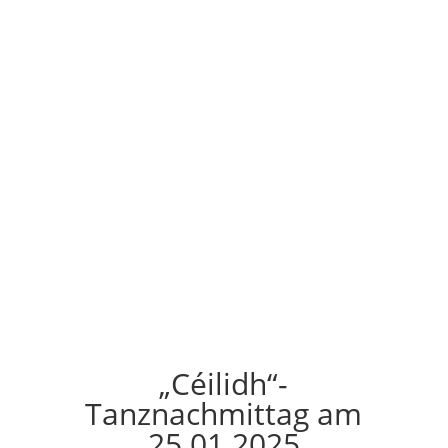
„Céilidh“-
Tanznachmittag am
25.01.2025