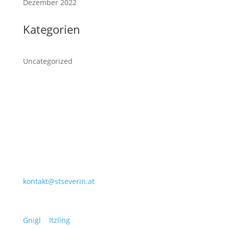
Dezember 2022
Kategorien
Uncategorized
R.K. Stadtpfarre Salzburg-St. Severin
Ernst-Mach-Straße 39, 5023 Salzburg
Tel.: +43 662 6628 56 | Fax: +43 662 6628 56-24
kontakt@stseverin.at
Unsere Nachbarpfarren:
Gnigl
|
Itzling