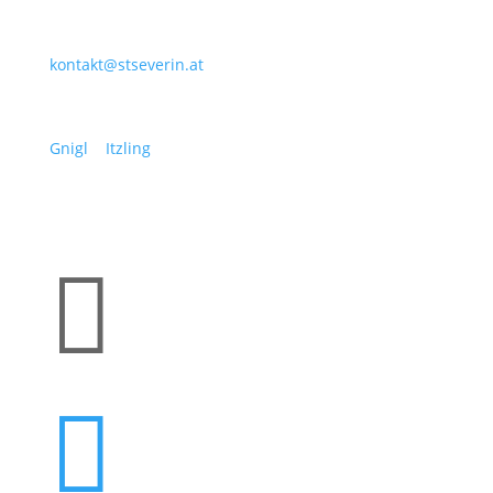
Ernst-Mach-Straße 39, 5023 Salzburg
Tel.: +43 662 6628 56 | Fax: +43 662 6628 56-24
kontakt@stseverin.at
Unsere Nachbarpfarren:
Gnigl
|
Itzling

